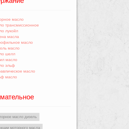
ержание
орное масло
ло трансмиссионное
ло лукойл
ена масла
рофильное масло
юль масло
ло шелл
ил масло
ло эльф
равлическое масло
ьф масло
мательное
торное масло дизель
нкции моторного масла