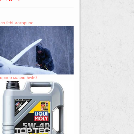
ло febi моторное
орное масло 5w50