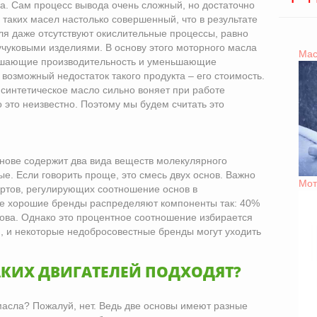
за. Сам процесс вывода очень сложный, но достаточно
таких масел настолько совершенный, что в результате
ля даже отсутствуют окислительные процессы, равно
учуковыми изделиями. В основу этого моторного масла
Мас
ышающие производительность и уменьшающие
возможный недостаток такого продукта – его стоимость.
 синтетическое масло сильно воняет при работе
о это неизвестно. Поэтому мы будем считать это
снове содержит два вида веществ молекулярного
ые. Если говорить проще, это смесь двух основ. Важно
Мот
дартов, регулирующих соотношение основ в
ые хорошие бренды распределяют компоненты так: 40%
нова. Однако это процентное соотношение избирается
, и некоторые недобросовестные бренды могут уходить
АКИХ ДВИГАТЕЛЕЙ ПОДХОДЯТ?
асла? Пожалуй, нет. Ведь две основы имеют разные