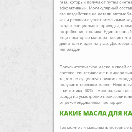
газа, который получают путем синте
эффективный. Молекулярный состав 
его воздействия на детали автомоби
как и реакции с уплотнительными ка
входят специальные присадки, пов
потребление топлива. Единственный 
Еще некоторые мастера говорят, что
двигателя и идет на угар. Достоверн
неправдой.
Полусинтетическое масло в своей о
состава: синтетические и минеральн
то, что не существует никаких стан
полусинтетическом масле. Некотор
– синтетика, 60% – минеральная ос
всегда на усмотрение производителя
от рекомендованных пропорций.
КАКИЕ МАСЛА ДЛЯ К
Так можно ли смешивать моторные м