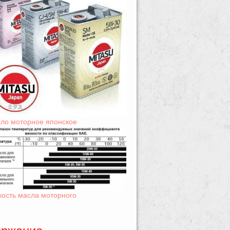
ло моторное японское
кость масла моторного