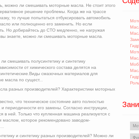
Сод
ь, можно ли смешивать моторные масла. Не стоит этого
нсервативное решение проблемы. Когда же на трассе
азку, то лучше попытаться отбуксировать автомобиль
Мот
 масло или полноценно его заменить. Но если
Мас
есть. Но добирайтесь до СТО медленно, не нагружая
Мас
ь вы знаете, можно ли смешивать моторные масла.
Зам
Гид
Мот
Мас
ли смешивать полусинтетику и синтетику
Моб
висимости от химического состава делятся на
Мас
синтетические.Виды смазочных материалов для
Гид
 масла по сущест...
Рол
сла разных производителей? Характеристики моторных
естно, что техническое состояние авто полностью
Зани
а и периодичности его замены. Согласно инструкции,
я в ней. Только что купленная машина реализуется с
м маслом, которое рекомендовано заводом-
Мо
..
тетику и синтетику разных производителей? Можно ли
Фу