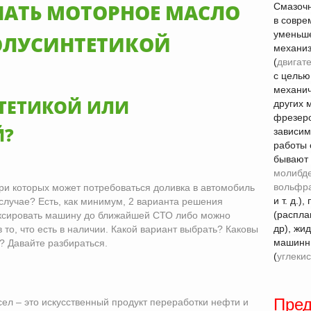
АТЬ МОТОРНОЕ МАСЛО
Смазоч
в совре
уменьше
ОЛУСИНТЕТИКОЙ
механи
(
двигат
с цель
механич
НТЕТИКОЙ ИЛИ
других 
фрезер
Й?
зависим
работы 
бывают 
молибд
вольфр
ри которых может потребоваться доливка в автомобиль
и т. д.
 случае? Есть, как минимум, 2 варианта решения
(распл
уксировать машину до ближайшей СТО либо можно
др), жи
то, что есть в наличии. Какой вариант выбрать? Каковы
машинны
? Давайте разбираться.
(
углекис
Пред
сел – это искусственный продукт переработки нефти и