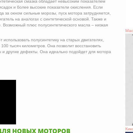
интетическая смазка обладает невысоким показателем
исадок и более высокие показатели окисления. Если
гда за окном сильные морозы, пуск мотора затрудняется,
игатель на аналогах с синтетической основой. Также и
е. Возможный плюс полусинтетического масла – низкая
Мас
 использовать полусинтетику на старых двигателях,
 100 тысяч километров. Она позволит восстановить
 и другие дефекты. Она идеально подойдет для мотора
Кик
 ДЛЯ НОВЫХ МОТОРОВ