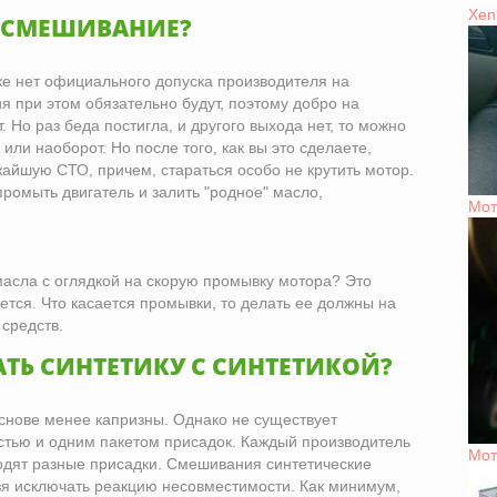
Xen
 СМЕШИВАНИЕ?
тке нет официального допуска производителя на
 при этом обязательно будут, поэтому добро на
 Но раз беда постигла, и другого выхода нет, то можно
 или наоборот. Но после того, как вы это сделаете,
айшую СТО, причем, стараться особо не крутить мотор.
ромыть двигатель и залить "родное" масло,
Мот
асла с оглядкой на скорую промывку мотора? Это
ется. Что касается промывки, то делать ее должны на
средств.
Ь СИНТЕТИКУ С СИНТЕТИКОЙ?
снове менее капризны. Однако не существует
остью и одним пакетом присадок. Каждый производитель
Мот
ходят разные присадки. Смешивания синтетические
я исключать реакцию несовместимости. Как минимум,