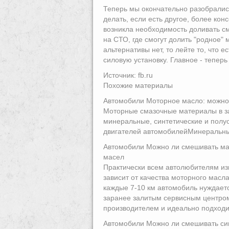
Теперь мы окончательно разобралис
делать, если есть другое, более ко
возникла необходимость доливать см
на СТО, где смогут долить "родное"
альтернативы нет, то лейте то, что 
силовую установку. Главное - тепер
Источник: fb.ru
Похожие материалы
Автомобили Моторное масло: можно 
Моторные смазочные материалы в за
минеральные, синтетические и полу
двигателей автомобилейМинеральные
Автомобили Можно ли смешивать ма
масел
Практически всем автолюбителям изв
зависит от качества моторного масл
каждые 7-10 км автомобиль нуждаетс
заранее залитым сервисным центро
производителем и идеально подходи.
Автомобили Можно ли смешивать син