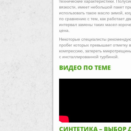
технические характеристики. Полус
вязкости, имеет небольшой пакет пр
использовать такое масло зимой, ко
по сравнению с тем, как работает дв
интервал замены таких масел короч
цена.
Некоторые специалисты рекомендуют
пробег которых превышает отметку в
компрессию, затереть микротрещины
с инсталлированной турбиной.
ВИДЕО ПО ТЕМЕ
СИНТЕТИКА – ВЫБОР