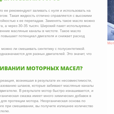
то ее рекомендуют заливать с нуля и использовать на
гом. Такая жидкость отлично справляется с высокими
тойкостью к ее перепадам. Заменять такое масло можно
га, а через 30-35 тысяч. Широкий пакет используемых
енние масляные каналы в чистоте. Такое масло
 повышает потенциал двигателя и снижает расход
Мот
 можно ли смешивать синтетику с полусинтетикой.
дназначаются для разных двигателей. Это значит, что
ШИВАНИИ МОТОРНЫХ МАСЕЛ?
реакция, возникшая в результате их несовместимости,
бразованию шлаков, которые забивают масляные каналы
двигателю. В результате мотор быстро изнашивается, и
рганическая смазка имеет много химических добавок в
 для протекции мотора. Неорганическая основа по
оге при смешивании, вы получите излишнее количество
ателю.