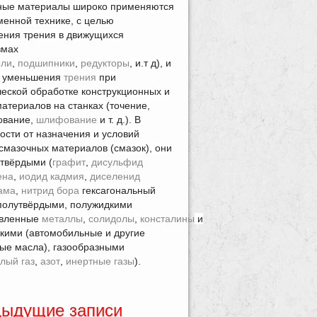
ные материалы широко применяются
менной технике, с целью
ния трения в движущихся
змах
ели
,
подшипники
,
редукторы
, и.т д), и
ю уменьшения
трения
при
еской обработке конструкционных и
материалов на станках (точение,
ование,
шлифование
и т. д.). В
ости от назначения и условий
смазочных материалов (смазок), они
твёрдыми (
графит
,
дисульфид
ена
,
иодид кадмия
,
диселенид
ама
,
нитрид бора
гексагональный
), полутвёрдыми, полужидкими
авленные
металлы
,
солидолы
,
консталины
и
дкими (автомобильные и другие
е масла), газообразными
лый газ
,
азот
,
инертные газы
).
ыдущие записи