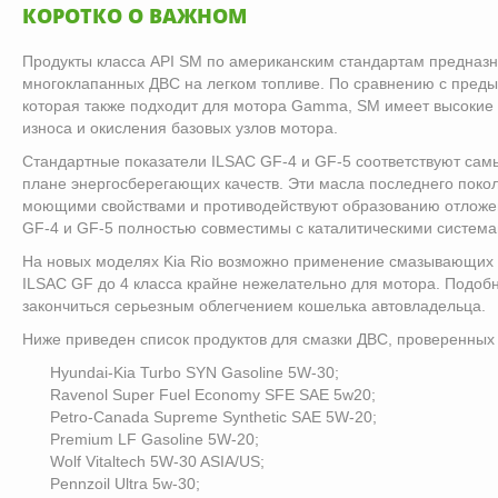
КОРОТКО О ВАЖНОМ
Продукты класса API SM по американским стандартам предназ
многоклапанных ДВС на легком топливе. По сравнению с преды
которая также подходит для мотора Gamma, SM имеет высокие 
износа и окисления базовых узлов мотора.
Стандартные показатели ILSAC GF-4 и GF-5 соответствуют сам
плане энергосберегающих качеств. Эти масла последнего пок
моющими свойствами и противодействуют образованию отложе
GF-4 и GF-5 полностью совместимы с каталитическими система
На новых моделях Kia Rio возможно применение смазывающих 
ILSAC GF до 4 класса крайне нежелательно для мотора. Подоб
закончиться серьезным облегчением кошелька автовладельца.
Ниже приведен список продуктов для смазки ДВС, проверенных 
Hyundai-Kia Turbo SYN Gasoline 5W-30;
Ravenol Super Fuel Economy SFE SAE 5w20;
Petro-Canada Supreme Synthetic SAE 5W-20;
Premium LF Gasoline 5W-20;
Wolf Vitaltech 5W-30 ASIA/US;
Pennzoil Ultra 5w-30;