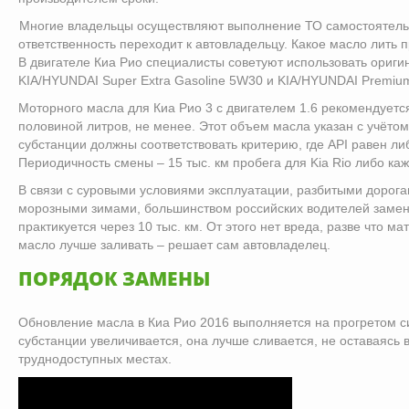
Многие владельцы осуществляют выполнение ТО самостоятельн
ответственность переходит к автовладельцу. Какое масло лить
В двигателе Киа Рио специалисты советуют использовать ориги
KIA/HYUNDAI Super Extra Gasoline 5W30 и KIA/HYUNDAI Premiu
Моторного масла для Киа Рио 3 с двигателем 1.6 рекомендуется
половиной литров, не менее. Этот объем масла указан с учёто
субстанции должны соответствовать критерию, где API равен л
Периодичность смены – 15 тыс. км пробега для Kia Rio либо каж
В связи с суровыми условиями эксплуатации, разбитыми дорог
морозными зимами, большинством российских водителей замен
практикуется через 10 тыс. км. От этого нет вреда, разве что м
масло лучше заливать – решает сам автовладелец.
ПОРЯДОК ЗАМЕНЫ
Обновление масла в Киа Рио 2016 выполняется на прогретом си
субстанции увеличивается, она лучше сливается, не оставаясь 
труднодоступных местах.