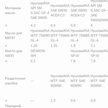
Hyundai/KI
Hyundai/KIA
Hyundai/KIA
Hyundai/KIA
API SM
Моторное
API SM
SAE 5W30
SAE 5W30
ILSAC GF-
масло
ILSAC GF-4
ACEA C3
ACEA C3
SAE
SAE 5W30
5W20(5W3
л
4,2
6,6
5,9
4
Hyundai/KIA
Hyundai/KIA
Hyundai/KIA
Hyundai/KI
Масло для
MTF 75W90
MTF 75W85
MTF 75W85
MTF 75W8
МКПП
GL-4
GL-4
GL-4
GL-4
л
1,25
1,25
1,8
2,1
Масло для
DEXRON-
Hyundai/KIA
Hyundai/KI
АКПП
IIIH
SP-III
SP-III
л
6,3
7,8
7,8
Hyundai/KIA
Hyundai/KIA
Hyundai/KI
Раздаточная
—
MTF SAE
MTF SAE
MTF SAE
коробка
80W90
80W90
80W90
л
—
1,3
0,8
0,8
Передний