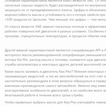
Основной характеристикой является класс вязкости SAE. От этог
насколько хорошо жидкость будет распределяться по внутренн
защищать их от преждевременного износа. Цифры в обозначен
морозостойкость масла и устойчивость его к потере свойств п
+100 градусов по Цельсию. Чем меньше эти цифры — тем меньш
От класса вязкости SAE зависит насколько полным и эффектив
рабочих поверхностей двигателя в разных условиях. Особенно в
прогреве, отрицательных температурах, в процессе обкатки нов
Другой важной характеристикой являются спецификации API и 
моторного масла рекомендованной спецификации уменьшается
мотора Kia Rio, расход масла и топлива, снижается шум двигате
службы катализатора и некоторых других деталей выхлопной си
Какое масло заливать в двигатель Киа Рио? Мнения некоторых
смазывающих жидкостей, а так же автолюбителей на этот счёт м
настоятельно рекомендуем в этом вопросе обращаться в перв
компании-производителя самого автомобиля. Именно ему изве
конструктивные особенности двигателей, и он наиболее всего з
безотказной работе в течении всего срока службы.
Чтобы правильно выбрать масло для Киа Рио учитывайте темпе