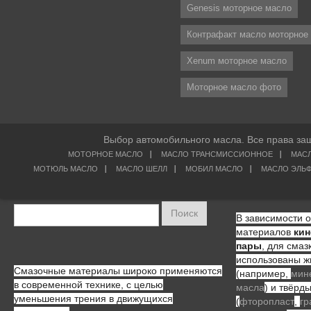
Genesis моторное масло
Контрафакт масло моторное
Xenum моторное масло
Моторное масло фото
Выбор автомобильного масла. Все права з
МОТОРНОЕ МАСЛО
МАСЛО ТРАНСМИССИОННОЕ
МАСЛ
МОТЮЛЬ МАСЛО
МАСЛО ШЕЛЛ
МОБИЛ МАСЛО
МАСЛО ЭЛЬ
Поиск
В зависимости о
материалов
кин
пары
, для смаз
использованы ж
Смазочные материалы широко применяются
(например,
мин
в современной технике, с целью
масла
) и твёрд
уменьшения трения в движущихся
(
фторопласт
,
гр