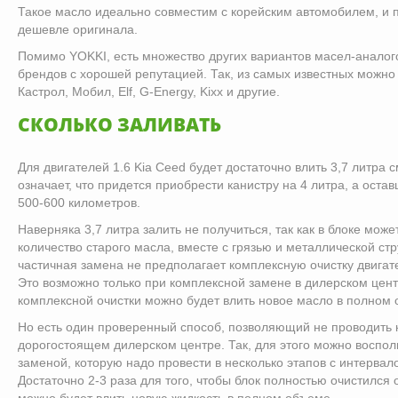
Такое масло идеально совместим с корейским автомобилем, и п
дешевле оригинала.
Помимо YOKKI, есть множество других вариантов масел-аналог
брендов с хорошей репутацией. Так, из самых известных можно 
Кастрол, Мобил, Elf, G-Energy, Kixx и другие.
СКОЛЬКО ЗАЛИВАТЬ
Для двигателей 1.6 Kia Ceed будет достаточно влить 3,7 литра 
означает, что придется приобрести канистру на 4 литра, а оста
500-600 километров.
Наверняка 3,7 литра залить не получиться, так как в блоке мож
количество старого масла, вместе с грязью и металлической стр
частичная замена не предполагает комплексную очистку двигат
Это возможно только при комплексной замене в дилерском цент
комплексной очистки можно будет влить новое масло в полном
Но есть один проверенный способ, позволяющий не проводить 
дорогостоящем дилерском центре. Так, для этого можно воспол
заменой, которую надо провести в несколько этапов с интервал
Достаточно 2-3 раза для того, чтобы блок полностью очистился о
можно будет влить новую жидкость в полном объеме.