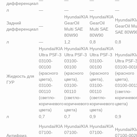
—
—
—
—
дифференциал
л
—
—
—
—
Hyundai/KIA
Hyundai/KIA
Hyundai/KI
Задний
GearOil
GearOil
—
GearOil Mul
дифференциал
Multi SAE
Multi SAE
SAE 80W9
80W90
80W90
л
—
1,2
0,8
0,8
Hyundai/KIA
Hyundai/KIA
Hyundai/KIA
Ultra PSF-3
Ultra PSF-3
Ultra PSF-3
Hyundai/KI
03100-
03100-
03100-
Ultra PSF-
00100
00100
00100
03100-001
(красного
(красного
(красного
(красного
Жидкость для
цвета),
цвета),
цвета),
цвета),
ГУР
03100-
03100-
03100-
03100-001
00110
00110
00110
(светло-
(светло-
(светло-
(светло-
коричнево
коричневого
коричневого
коричневого
цвета)
цвета)
цвета)
цвета)
л
0,7
0,7
0,9
0,9
Hyundai/KIA
Hyundai/KIA
Hyundai/KIA
Hyundai/KI
07100-
07100-
07100-
Антифриз,
07100-002