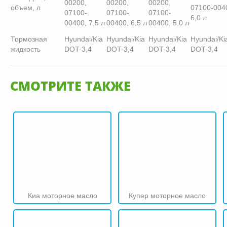
00200,
00200,
00200,
объем, л
07100-004
07100-
07100-
07100-
6,0 л
00400, 7,5 л
00400, 6,5 л
00400, 5,0 л
Тормозная
Hyundai/Kia
Hyundai/Kia
Hyundai/Kia
Hyundai/Ki
жидкость
DOT-3,4
DOT-3,4
DOT-3,4
DOT-3,4
СМОТРИТЕ ТАКЖЕ
Киа моторное масло
Купер моторное масло