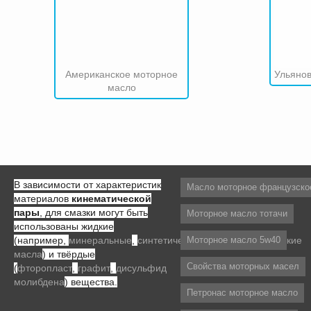
Американское моторное
Ульянов
масло
В зависимости от характеристик
Масло моторное французско
материалов
кинематической
пары
, для смазки могут быть
Моторное масло тотачи
использованы жидкие
(например,
минеральные
,
синтетические
Моторное масло 5w40
и
полусинтетические
масла
) и твёрдые
Свойства моторных масел
(
фторопласт
,
графит
,
дисульфид
молибдена
) вещества.
Петронас моторное масло