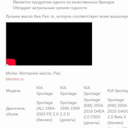
Является продуктом одного из качественных брендов
Обладает актуальным сроком годности
Лучшее масло Киа Рио то, которое соответствует всем вышепе
Метки: Моторное масло, Рио
iskorea.ru
KIA
KIA
KIA
Модель
KIA Sporta
Sportage
Sportage
Sportage
Sportage
Sportage
Sportage
Sportage
(KM) 2004-
(KM) 2004-
Двигатель,
(AL) 1994-
1996-1999
2010 D4EA
2010 G4G
объем
2003 FE 2,0
2.2 D
2,0 CRDI
2,0 Beta II
(бензин)
(дизель)
(дизель)
(бензин)