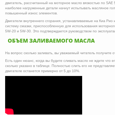
двигатель, рассчитанный на моторное масло вязкостью по SAE 
наиболее нагруженные детали начнут испытывать масляное голо
повышенный износ элементов.
Двигатели внутреннего сгорания, устанавливаемые на Киа Рио
систему смазки, приспособленную для использования моторног
5W-20 и 5W-30. Это подтверждается руководством по эксплуата
ОБЪЕМ ЗАЛИВАЕМОГО МАСЛА
На вопрос сколько заливать, вы уважаемый читатель получите от
Есть один нюанс, когда вы будите сливать масло не ждите что е
сколько указано в таблице. Полностью слить его не представля
двигателе останется примерно от 5 до 10%.