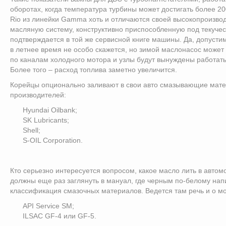
оборотах, когда температура турбины может достигать более 2
Rio из линейки Gamma хоть и отличаются своей высокопроизво
масляную систему, конструктивно приспособленную под текуче
подтверждается в той же сервисной книге машины. Да, допустим
в летнее время не особо скажется, но зимой маслонасос может 
по каналам холодного мотора и узлы будут вынуждены работать
Более того – расход топлива заметно увеличится.
Корейцы опционально заливают в свои авто смазывающие мат
производителей:
Hyundai Oilbank;
SK Lubricants;
Shell;
S-OIL Corporation.
Кто серьезно интересуется вопросом, какое масло лить в автом
должны еще раз заглянуть в мануал, где черным по-белому на
классификация смазочных материалов. Ведется там речь и о мо
API Service SM;
ILSAC GF-4 или GF-5.