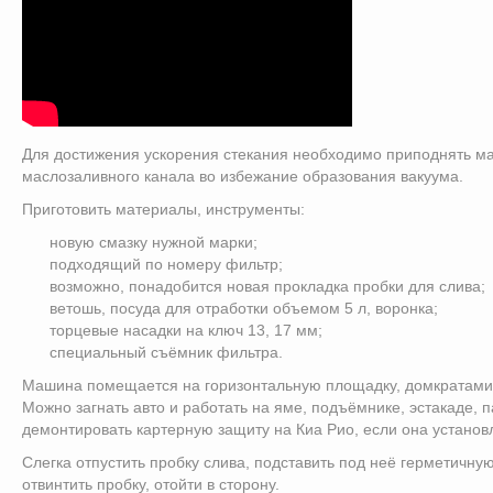
Для достижения ускорения стекания необходимо приподнять ма
маслозаливного канала во избежание образования вакуума.
Приготовить материалы, инструменты:
новую смазку нужной марки;
подходящий по номеру фильтр;
возможно, понадобится новая прокладка пробки для слива;
ветошь, посуда для отработки объемом 5 л, воронка;
торцевые насадки на ключ 13, 17 мм;
специальный съёмник фильтра.
Машина помещается на горизонтальную площадку, домкратами
Можно загнать авто и работать на яме, подъёмнике, эстакаде, п
демонтировать картерную защиту на Киа Рио, если она установ
Слегка отпустить пробку слива, подставить под неё герметичну
отвинтить пробку, отойти в сторону.