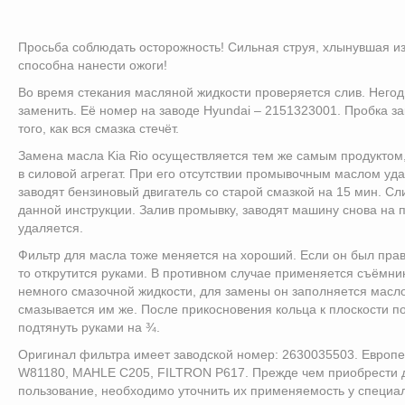
Просьба соблюдать осторожность! Сильная струя, хлынувшая из
способна нанести ожоги!
Во время стекания масляной жидкости проверяется слив. Него
заменить. Её номер на заводе Hyundai – 2151323001. Пробка з
того, как вся смазка стечёт.
Замена масла Kia Rio осуществляется тем же самым продуктом
в силовой агрегат. При его отсутствии промывочным маслом уда
заводят бензиновый двигатель со старой смазкой на 15 мин. Сли
данной инструкции. Залив промывку, заводят машину снова на п
удаляется.
Фильтр для масла тоже меняется на хороший. Если он был прав
то открутится руками. В противном случае применяется съёмни
немного смазочной жидкости, для замены он заполняется масл
смазывается им же. После прикосновения кольца к плоскости 
подтянуть руками на ¾.
Оригинал фильтра имеет заводской номер: 2630035503. Европ
W81180, MAHLE C205, FILTRON P617. Прежде чем приобрести д
пользование, необходимо уточнить их применяемость у специал