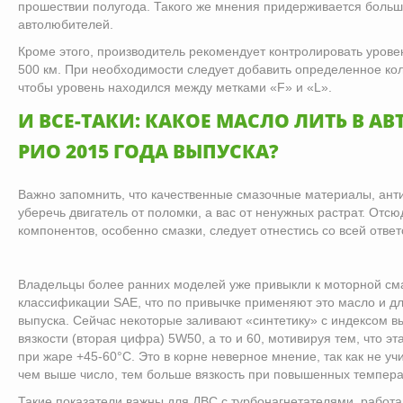
прошествии полугода. Такого же мнения придерживается больш
автолюбителей.
Кроме этого, производитель рекомендует контролировать урове
500 км. При необходимости следует добавить определенное ко
чтобы уровень находился между метками «F» и «L».
И ВСЕ-ТАКИ: КАКОЕ МАСЛО ЛИТЬ В А
РИО 2015 ГОДА ВЫПУСКА?
Важно запомнить, что качественные смазочные материалы, ант
уберечь двигатель от поломки, а вас от ненужных растрат. Отсю
компонентов, особенно смазки, следует отнестись со всей отве
Владельцы более ранних моделей уже привыкли к моторной см
классификации SAE, что по привычке применяют это масло и дл
выпуска. Сейчас некоторые заливают «синтетику» с индексом 
вязкости (вторая цифра) 5W50, а то и 60, мотивируя тем, что э
при жаре +45-60°C. Это в корне неверное мнение, так как не у
чем выше число, тем больше вязкость при повышенных темпера
Такие показатели важны для ДВС с турбонагнетателями, работ