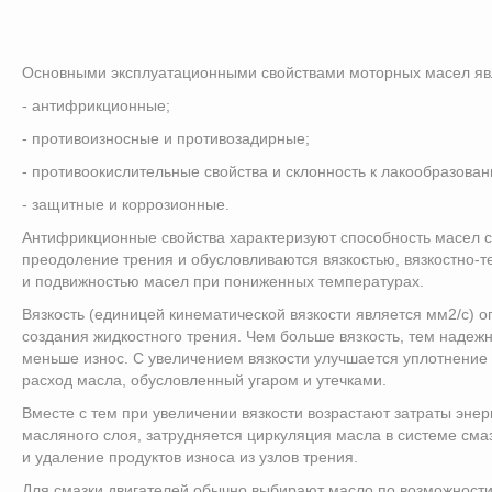
Основными эксплуатационными свойствами моторных масел яв
- антифрикционные;
- противоизносные и противозадирные;
- противоокислительные свойства и склонность к лакообразован
- защитные и коррозионные.
Антифрикционные свойства характеризуют способность масел с
преодоление трения и обусловливаются вязкостью, вязкостно-
и подвижностью масел при пониженных температурах.
Вязкость (единицей кинематической вязкости является мм2/с) 
создания жидкостного трения. Чем больше вязкость, тем надеж
меньше износ. С увеличением вязкости улучшается уплотнение
расход масла, обусловленный угаром и утечками.
Вместе с тем при увеличении вязкости возрастают затраты энер
масляного слоя, затрудняется циркуляция масла в системе смаз
и удаление продуктов износа из узлов трения.
Для смазки двигателей обычно выбирают масло по возможности