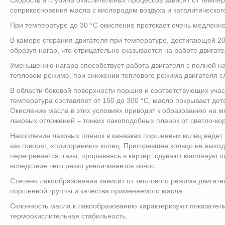
соприкосновения масла с кислородом воздуха и каталитическог
При температуре до 30 °С окисление протекает очень медленно
В камере сгорания двигателя при температуре, достигающей 200
образуя нагар, что отрицательно сказывается на работе двигате
Уменьшению нагара способствует работа двигателя с полной на
тепловом режиме, при снижении теплового режима двигателя сл
В области боковой поверхности поршня и соответствующих учас
температура составляет от 150 до 300 °С, масло покрывает дет
Окисление масла в этих условиях приводит к образованию на м
лаковых отложений – тонких лакоподобных пленок от светло-кор
Накопление лаковых пленок в канавках поршневых колец ведет 
как говорят, «пригоранию» колец. Пригоревшее кольцо не выход
перегревается, газы, прорываясь в картер, сдувают масляную п
вследствие чего резко увеличивается износ.
Степень лакообразования зависит от теплового режима двигате
поршневой группы и качества применяемого масла.
Склонность масла к лакообразованию характеризуют показател
термоокислительная стабильность.