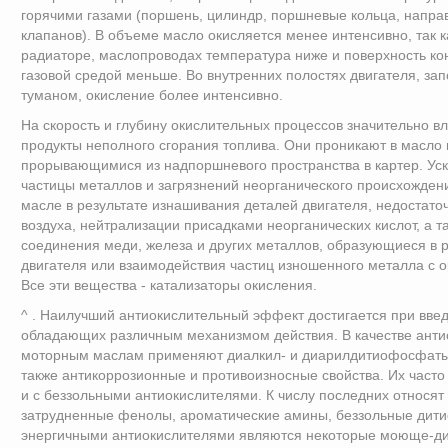
горячими газами (поршень, цилиндр, поршневые кольца, напр
клапанов). В объеме масло окисляется менее интенсивно, так к
радиаторе, маслопроводах температура ниже и поверхность ко
газовой средой меньше. Во внутренних полостях двигателя, з
туманом, окисление более интенсивно.
На скорость и глубину окислительных процессов значительно 
продукты неполного сгорания топлива. Они проникают в масло 
прорывающимися из надпоршневого пространства в картер. Ус
частицы металлов и загрязнений неорганического происхожден
масле в результате изнашивания деталей двигателя, недостато
воздуха, нейтрализации присадками неорганических кислот, а 
соединения меди, железа и других металлов, образующиеся в р
двигателя или взаимодействия частиц изношенного металла с 
Все эти вещества - катализаторы окисления.
^ . Наилучший антиокислительный эффект достигается при введ
обладающих различным механизмом действия. В качестве анти
моторным маслам применяют диалкил- и диарилдитиофосфаты
также антикоррозионные и противоизносные свойства. Их часто
и с беззольными антиокислителями. К числу последних относят
затрудненные фенолы, ароматические амины, беззольные дит
энергичными антиокислителями являются некоторые моюще-ди