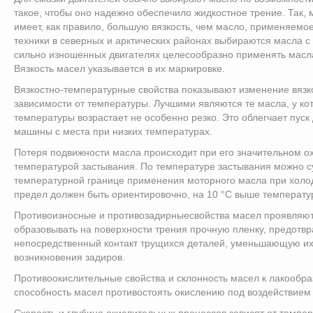
такое, чтобы оно надежно обеспечило жидкостное трение. Так,
имеет, как правило, большую вязкость, чем масло, применяемое
техники в северных и арктических районах выбираются масла с
сильно изношенных двигателях целесообразно применять масла
Вязкость масел указывается в их маркировке.
Вязкостно-температурные свойства показывают изменение вязк
зависимости от температуры. Лучшими являются те масла, у ко
температуры возрастает не особенно резко. Это облегчает пуск 
машины с места при низких температурах.
Потеря подвижности масла происходит при его значительном о
температурой застывания. По температуре застывания можно с
температурной границе применения моторного масла при холод
предел должен быть ориентировочно, на 10 °С выше температу
Противоизносные и противозадирныесвойства масел проявляют
образовывать на поверхности трения прочную пленку, предот
непосредственный контакт трущихся деталей, уменьшающую их 
возникновения задиров.
Противоокислительные свойства и склонность масел к лакообр
способность масел противостоять окислению под воздействие
Скорость и глубина окислительных процессов зависят от темпе