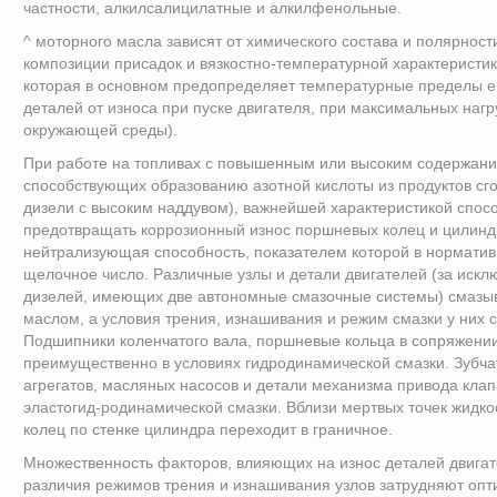
частности, алкилсалицилатные и алкилфенольные.
^ моторного масла зависят от химического состава и полярност
композиции присадок и вязкостно-температурной характеристик
которая в основном предопределяет температурные пределы е
деталей от износа при пуске двигателя, при максимальных нагр
окружающей среды).
При работе на топливах с повышенным или высоким содержание
способствующих образованию азотной кислоты из продуктов сго
дизели с высоким наддувом), важнейшей характеристикой спос
предотвращать коррозионный износ поршневых колец и цилинд
нейтрализующая способность, показателем которой в норматив
щелочное число. Различные узлы и детали двигателей (за иск
дизелей, имеющих две автономные смазочные системы) смазы
маслом, а условия трения, изнашивания и режим смазки у них 
Подшипники коленчатого вала, поршневые кольца в сопряжени
преимущественно в условиях гидродинамической смазки. Зубча
агрегатов, масляных насосов и детали механизма привода клап
эластогид-родинамической смазки. Вблизи мертвых точек жидк
колец по стенке цилиндра переходит в граничное.
Множественность факторов, влияющих на износ деталей двига
различия режимов трения и изнашивания узлов затрудняют оп