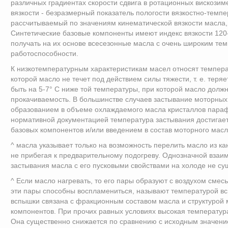
различных градиентах скорости сдвига в ротационных вискозиме
вязкости - безразмерный показатель пологости вязкостно-темп
рассчитываемый по значениям кинематической вязкости масла,
Синтетические базовые компоненты имеют индекс вязкости 120-
получать на их основе всесезонные масла с очень широким т
работоспособности.
К низкотемпературным характеристикам масел относят темпера
которой масло не течет под действием силы тяжести, т. е. теряе
быть на 5-7° С ниже той температуры, при которой масло долж
прокачиваемость. В большинстве случаев застывание моторны
образованием в объеме охлаждаемого масла кристаллов пара
нормативной документацией температура застывания достига
базовых компонентов и/или введением в состав моторного мас
^ масла указывает только на возможность перелить масло из ка
не прибегая к предварительному подогреву. Однозначной взаи
застывания масла с его пусковыми свойствами на холоде не су
^ Если масло нагревать, то его пары образуют с воздухом смесь
эти пары способны воспламениться, называют температурой в
вспышки связана с фракционным составом масла и структурой 
компонентов. При прочих равных условиях высокая температур
Она существенно снижается по сравнению с исходным значение