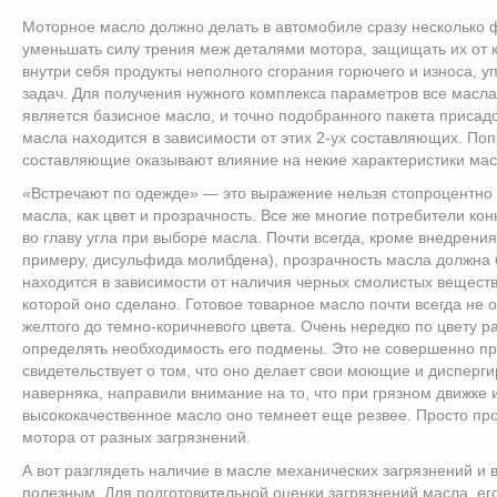
Моторное масло должно делать в автомобиле сразу несколько ф
уменьшать силу трения меж деталями мотора, защищать их от к
внутри себя продукты неполного сгорания горючего и износа, уп
задач. Для получения нужного комплекса параметров все масла
является базисное масло, и точно подобранного пакета присадок
масла находится в зависимости от этих 2-ух составляющих. Поп
составляющие оказывают влияние на некие характеристики мас
«Встречают по одежде» — это выражение нельзя стопроцентно о
масла, как цвет и прозрачность. Все же многие потребители кон
во главу угла при выборе масла. Почти всегда, кроме внедрения
примеру, дисульфида молибдена), прозрачность масла должна 
находится в зависимости от наличия черных смолистых веществ
которой оно сделано. Готовое товарное масло почти всегда не 
желтого до темно-коричневого цвета. Очень нередко по цвету 
определять необходимость его подмены. Это не совершенно п
свидетельствует о том, что оно делает свои моющие и дисперг
наверняка, направили внимание на то, что при грязном движке 
высококачественное масло оно темнеет еще резвее. Просто пр
мотора от разных загрязнений.
А вот разглядеть наличие в масле механических загрязнений и 
полезным. Для подготовительной оценки загрязнений масла, ег