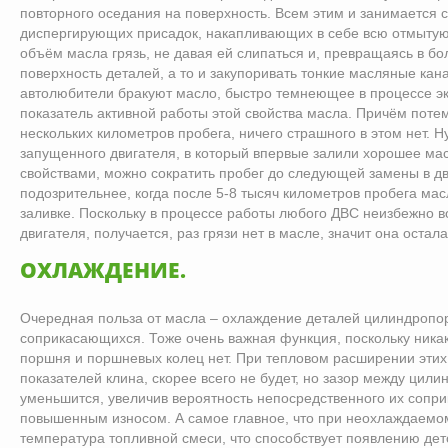
повторного оседания на поверхность. Всем этим и занимается 
диспергирующих присадок, накапливающих в себе всю отмытую
объём масла грязь, не давая ей слипаться и, превращаясь в бо
поверхность деталей, а то и закупоривать тонкие масляные ка
автолюбители бракуют масло, быстро темнеющее в процессе эк
показатель активной работы этой свойства масла. Причём поте
нескольких километров пробега, ничего страшного в этом нет. Ну
запущенного двигателя, в который впервые залили хорошее м
свойствами, можно сократить пробег до следующей замены в дв
подозрительнее, когда после 5-8 тысяч километров пробега масл
заливке. Поскольку в процессе работы любого ДВС неизбежно в
двигателя, получается, раз грязи нет в масле, значит она остала
ОХЛАЖДЕНИЕ.
Очередная польза от масла – охлаждение деталей цилиндропо
соприкасающихся. Тоже очень важная функция, поскольку никак
поршня и поршневых колец нет. При тепловом расширении эти
показателей клина, скорее всего не будет, но зазор между цил
уменьшится, увеличив вероятность непосредственного их сопри
повышенным износом. А самое главное, что при неохлаждаем
температура топливной смеси, что способствует появлению де