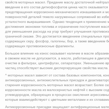
свойств моторных масел. Придание маслу достаточной нейтра
введение в его состав дитиофосфатов цинка часто оказывается
предотвращения коррозионно-механического изнашивания и 
поверхностей деталей тяжело нагруженных сопряжений во изб
усталостного выкрашивания. Однако тенденция к применению 
достижения экономии топлива и ограничение поступления масл
для уменьшения расхода на угар требуют улучшения противоиз
граничной смазке. Это достигается введением специальных пр
содержащих серу, фосфор, галогены, бор, а также введением б
содержащих противоизносные фрагменты.
Большое влияние на износ оказывает наличие в масле абразив
в свежем масле не допускается, а масло, работающее в двигат
очистке в фильтрах, центрифугах, сепараторах. Уменьшению в
частиц способствуют высокие диспергирующие свойства масла.
^ моторных масел зависят от состава базовых компонентов, ко
антикоррозионных, антиокислительных присадок и деактиватор
старения коррозионность моторных масел возрастает. Более с
коррозионности масла из малосернистых нефтей с высоким с
углеводородов, образующих в процессах окисления агрессивны
которые взаимодействуют с цветными металлами и их сплавами
Антикоррозионные присадки защищают антифрикционные мате