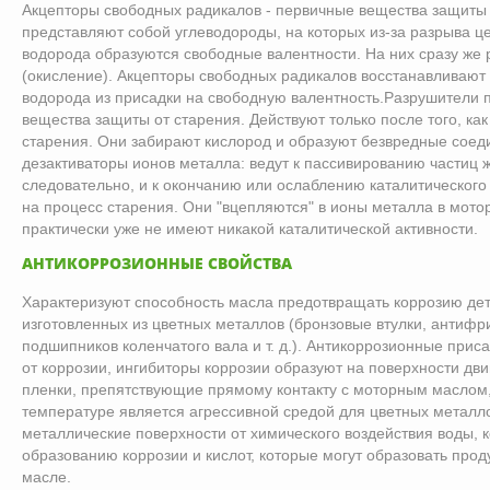
Акцепторы свободных радикалов - первичные вещества защиты 
представляют собой углеводороды, на которых из-за разрыва 
водорода образуются свободные валентности. На них сразу же 
(окисление). Акцепторы свободных радикалов восстанавливают
водорода из присадки на свободную валентность.Разрушители 
вещества защиты от старения. Действуют только после того, ка
старения. Они забирают кислород и образуют безвредные соед
дезактиваторы ионов металла: ведут к пассивированию частиц ж
следовательно, и к окончанию или ослаблению каталитического
на процесс старения. Они "вцепляются" в ионы металла в мотор
практически уже не имеют никакой каталитической активности.
АНТИКОРРОЗИОННЫЕ СВОЙСТВА
Характеризуют способность масла предотвращать коррозию дет
изготовленных из цветных металлов (бронзовые втулки, антиф
подшипников коленчатого вала и т. д.). Антикоррозионные прис
от коррозии, ингибиторы коррозии образуют на поверхности дв
пленки, препятствующие прямому контакту с моторным маслом,
температуре является агрессивной средой для цветных метал
металлические поверхности от химического воздействия воды, к
образованию коррозии и кислот, которые могут образовать про
масле.