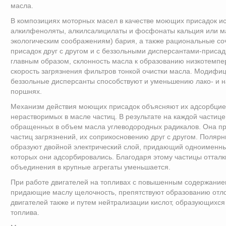
масла.
В композициях моторных масел в качестве моющих присадок и
алкилфеноляты, алкилсалицилаты и фосфонаты кальция или ма
экологическим соображениям) бария, а также рациональные со
присадок друг с другом и с беззольными дисперсантами-приса
главным образом, склонность масла к образованию низкотемпе
скорость загрязнения фильтров тонкой очистки масла. Модифи
беззольные дисперсанты способствуют и уменьшению лако- и 
поршнях.
Механизм действия моющих присадок объясняют их адсорбцие
нерастворимых в масле частиц. В результате на каждой частице
обращенных в объем масла углеводородных радикалов. Она пр
частиц загрязнений, их соприкосновению друг с другом. Поляр
образуют двойной электрический слой, придающий одноименны
которых они адсорбировались. Благодаря этому частицы отталк
объединения в крупные агрегаты уменьшается.
При работе двигателей на топливах с повышенным содержани
придающие маслу щелочность, препятствуют образованию отл
двигателей также и путем нейтрализации кислот, образующихся
топлива.