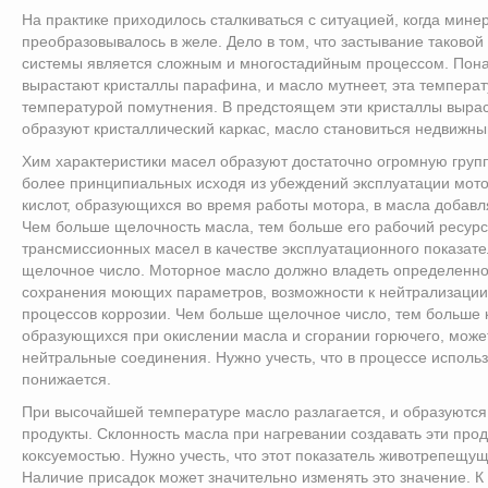
На практике приходилось сталкиваться с ситуацией, когда мин
преобразовывалось в желе. Дело в том, что застывание таково
системы является сложным и многостадийным процессом. Пона
вырастают кристаллы парафина, и масло мутнеет, эта темпера
температурой помутнения. В предстоящем эти кристаллы вырас
образуют кристаллический каркас, масло становиться недвижн
Хим характеристики масел образуют достаточно огромную групп
более принципиальных исходя из убеждений эксплуатации мото
кислот, образующихся во время работы мотора, в масла добав
Чем больше щелочность масла, тем больше его рабочий ресурс
трансмиссионных масел в качестве эксплуатационного показат
щелочное число. Моторное масло должно владеть определенн
сохранения моющих параметров, возможности к нейтрализации 
процессов коррозии. Чем больше щелочное число, тем больше к
образующихся при окислении масла и сгорании горючего, може
нейтральные соединения. Нужно учесть, что в процессе испол
понижается.
При высочайшей температуре масло разлагается, и образуются
продукты. Склонность масла при нагревании создавать эти про
коксуемостью. Нужно учесть, что этот показатель животрепещу
Наличие присадок может значительно изменять это значение. К