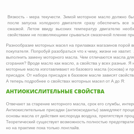
Вязкость - мера текучести. Зимой моторное масло должно бы
после запуска холодного двигателя сразу обеспечить все 
смазкой. Летом ввиду высоких температур двигателю нео
свойствами не позволяющими срываться смазочной пленке при
Разнообразие моторных масел на прилавках магазинов порой вв
покупателя. Попробуй разобраться что к чему, жизни не хватит. 
выполнить замену моторного масла. Чем отличаются масла для
сгорания? Вроде масло как масло, а свойства у всех разные. Я 
моторные масла изготавливают из базового масла (основа) и п
присадок. От набора присадок в базовом масле зависят свойств
А теперь подробнее о свойствах моторных масел от А до Я:
АНТИОКИСЛИТЕЛЬНЫЕ СВОЙСТВА
Отвечают за старение моторного масла, срок его службы, инте
Антиокислительные присадки (антиоксиданты) замедляют проц
основы масла от действия кислорода воздуха, препятствуя проц
Теоретический существует возможность полностью предотврати
но на практике пока только лонглайв.