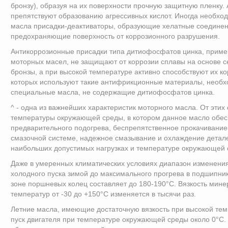
бронзу), образуя на их поверхности прочную защитную пленку.
препятствуют образованию агрессивных кислот. Иногда необхо
масла присадки-деактиваторы, образующие хелатные соединен
предохраняющие поверхность от коррозионного разрушения.
Антикоррозионные присадки типа дитиофосфатов цинка, прим
моторных масел, не защищают от коррозии сплавы на основе 
бронзы, а при высокой температуре активно способствуют их кор
которых используют такие антифрикционные материалы, необх
специальные масла, не содержащие дитиофосфатов цинка.
^ - одна из важнейших характеристик моторного масла. От этих 
температуры окружающей среды, в котором данное масло обесп
предварительного подогрева, беспрепятственное прокачивание
смазочной системе, надежное смазывание и охлаждение детале
наибольших допустимых нагрузках и температуре окружающей 
Даже в умеренных климатических условиях диапазон изменени
холодного пуска зимой до максимального прогрева в подшипник
зоне поршневых колец составляет до 180-190°С. Вязкость мин
температур от -30 до +150°С изменяется в тысячи раз.
Летние масла, имеющие достаточную вязкость при высокой те
пуск двигателя при температуре окружающей среды около 0°С.