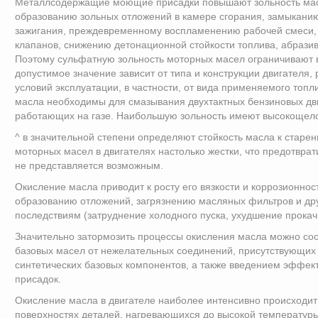
Металлсодержащие моющие присадки повышают зольность масл
образованию зольных отложений в камере сгорания, замыканию
зажигания, преждевременному воспламенению рабочей смеси,
клапанов, снижению детонационной стойкости топлива, абраз
Поэтому сульфатную зольность моторных масел ограничивают 
допустимое значение зависит от типа и конструкции двигателя, 
условий эксплуатации, в частности, от вида применяемого топ
масла необходимы для смазывания двухтактных бензиновых дви
работающих на газе. Наибольшую зольность имеют высокощел
^ в значительной степени определяют стойкость масла к старе
моторных масел в двигателях настолько жестки, что предотврат
не представляется возможным.
Окисление масла приводит к росту его вязкости и коррозионност
образованию отложений, загрязнению масляных фильтров и др
последствиям (затруднение холодного пуска, ухудшение прокач
Значительно затормозить процессы окисления масла можно со
базовых масел от нежелательных соединений, присутствующих 
синтетических базовых компонентов, а также введением эффек
присадок.
Окисление масла в двигателе наиболее интенсивно происходит 
поверхностях деталей, нагревающихся до высокой температур