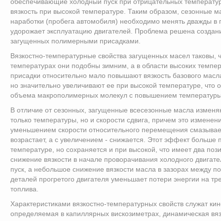
обеспечивающие холодный пуск при отрицательных температу
вязкость при высокой температуре. Таким образом, сезонные м
наработки (пробега автомобиля) необходимо менять дважды в г
удорожает эксплуатацию двигателей. Проблема решена создан
загущенных полимерными присадками.
Вязкостно-температурные свойства загущенных масел таковы, 
температурах они подобны зимним, а в области высоких темпер
присадки относительно мало повышают вязкость базового масл
но значительно увеличивают ее при высокой температуре, что
объема макрополимерных молекул с повышением температуры
В отличие от сезонных, загущенные всесезонные масла изменя
только температуры, но и скорости сдвига, причем это изменен
уменьшением скорости относительного перемещения смазывае
возрастает, а с увеличением - снижается. Этот эффект больше 
температуре, но сохраняется и при высокой, что имеет два поз
снижение вязкости в начале проворачивания холодного двигате
пуск, а небольшое снижение вязкости масла в зазорах между п
деталей прогретого двигателя уменьшает потери энергии на тр
топлива.
Характеристиками вязкостно-температурных свойств служат кин
определяемая в капиллярных вискозиметрах, динамическая вяз