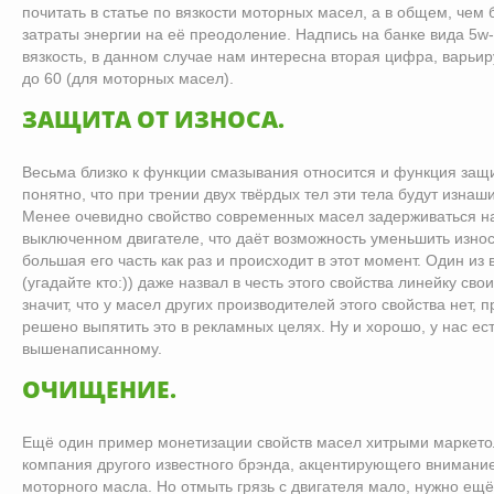
почитать в статье по вязкости моторных масел, а в общем, чем
затраты энергии на её преодоление. Надпись на банке вида 5w-
вязкость, в данном случае нам интересна вторая цифра, варьи
до 60 (для моторных масел).
ЗАЩИТА ОТ ИЗНОСА.
Весьма близко к функции смазывания относится и функция защи
понятно, что при трении двух твёрдых тел эти тела будут изнаши
Менее очевидно свойство современных масел задерживаться н
выключенном двигателе, что даёт возможность уменьшить износ 
большая его часть как раз и происходит в этот момент. Один из
(угадайте кто:)) даже назвал в честь этого свойства линейку свои
значит, что у масел других производителей этого свойства нет, 
решено выпятить это в рекламных целях. Ну и хорошо, у нас е
вышенаписанному.
ОЧИЩЕНИЕ.
Ещё один пример монетизации свойств масел хитрыми маркето
компания другого известного брэнда, акцентирующего внимани
моторного масла. Но отмыть грязь с двигателя мало, нужно ещё