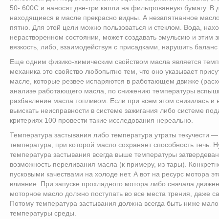
50- 600С и наносят две-три капли на фильтрованную бумагу. В 
находящиеся в масле прекрасно видны. А незапятнанное масл
пятно. Для этой цели можно пользоваться и стеклом. Вода, нах
нерастворенном состоянии, может создавать эмульсию и этим 
вязкость, либо, взаимодействуя с присадками, нарушить баланс
Еще одним физико-химическим свойством масла является темп
механика это свойство любопытно тем, что оно указывает прису
масле, которые резвее испаряются в работающем движке (расхо
анализе работающего масла, по снижению температуры вспыш
разбавление масла топливом. Если при всем этом снизилась и в
выискать неисправности в системе зажигания либо системе пода
критериях 100 провести такие исследования нереально.
Температура застывания либо температура утраты текучести — 
температура, при которой масло сохраняет способность течь. Н
температура застывания всегда выше температуры затвердеван
возможность переливания масла (к примеру, из тары). Конкретно
пусковыми качествами на холоде нет. А вот на ресурс мотора эт
влияние. При запуске прохладного мотора либо сначала движе
моторное масло должно поступать во все места трения, даже с
Потому температура застывания должна всегда быть ниже мал
температуры среды.